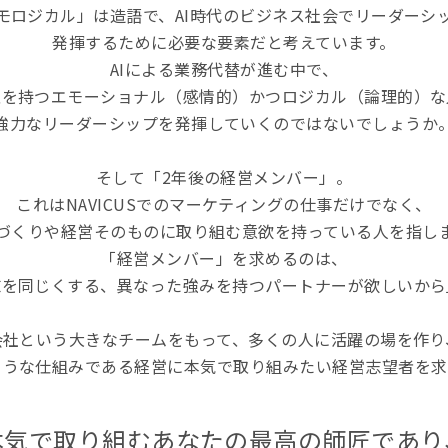
モロジカル」は造語で、AI時代のビジネス社会でリーダーシ
発揮するために必要な要素だと考えています。
AIによる業務代替が進む中で、
性を持つエモーショナル（感情的）かつロジカル（論理的）な
強力なリーダーシップを発揮していくのではないでしょうか
そして「2年後の経営メンバー」。
これはNAVICUSでのマーケティングの仕事だけでなく、
づくりや経営そのものに取り組む意欲を持っている人を指し
「経営メンバー」を求めるのは、
志を同じくする、異なった強みを持つパートナーが欲しいから
会社という大きなチームをもって、多くの人に活躍の場を作り
ような仕組みである経営に本気で取り組みたい経営志望者を求
本気で取り組むあなたの最高の師匠であり