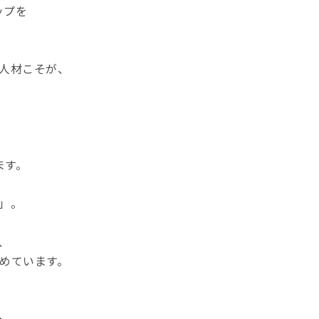
ップを
人材こそが、
。
ます。
」。
、
めています。
、