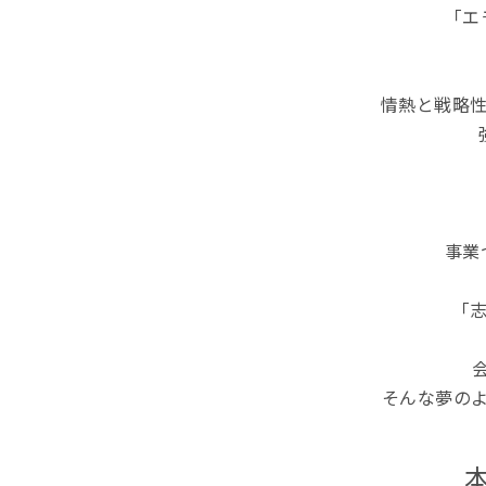
「エ
情熱と戦略
事業
「
そんな夢の