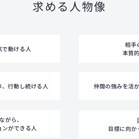
求める人物像
相手
気で動ける人
本質
り、
行動し続ける人
仲間の強みを活
ながら、
ョンが
できる人
目標に向か